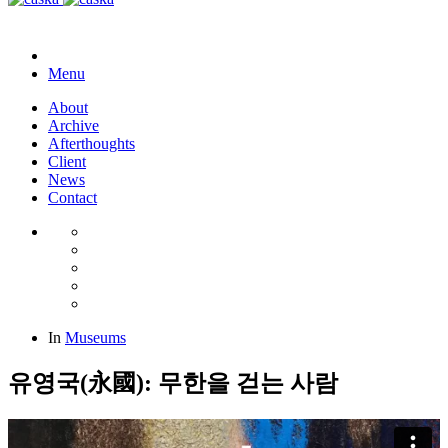
Menu
About
Archive
Afterthoughts
Client
News
Contact
In
Museums
유영국(永國): 무한을 걷는 사람