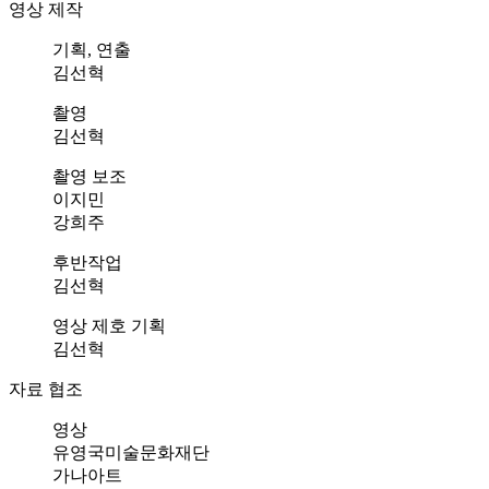
영상 제작
기획, 연출
김선혁
촬영
김선혁
촬영 보조
이지민
강희주
후반작업
김선혁
영상 제호 기획
김선혁
자료 협조
영상
유영국미술문화재단
가나아트