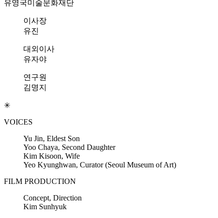
유영국미술문화재단
이사장
유진
대외이사
유자야
연구원
김명지
✳︎
VOICES
Yu Ji
n
, Eldest Son
Yoo Chay
a
, Second Daughter
Kim Kisoo
n
, Wife
Yeo Kyunghwan, Curator (Seoul Museum of Art)
FILM PRODUCTION
Concept, Direction
Kim Sunhyuk