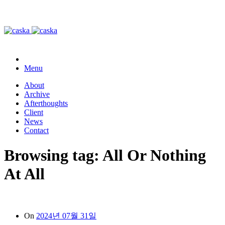
Menu
About
Archive
Afterthoughts
Client
News
Contact
Browsing tag:
All Or Nothing
At All
On
2024년 07월 31일