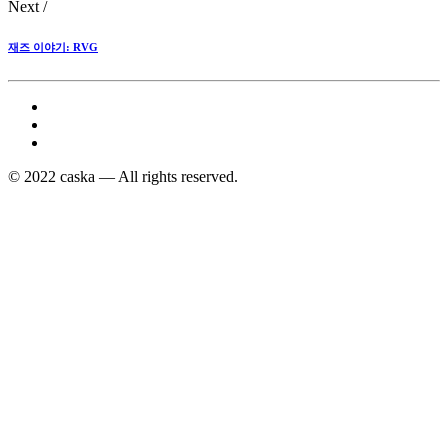
Next /
재즈 이야기: RVG
© 2022 caska — All rights reserved.