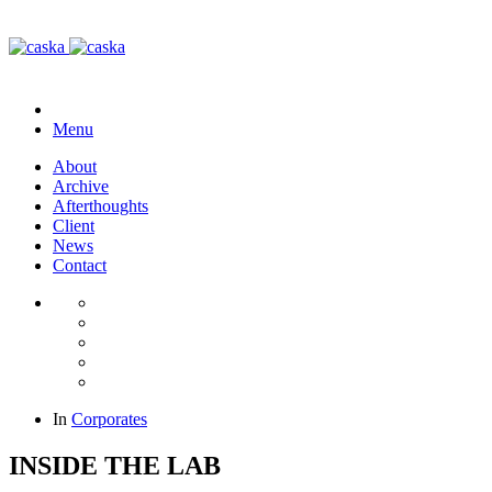
Menu
About
Archive
Afterthoughts
Client
News
Contact
In
Corporates
INSIDE THE LAB