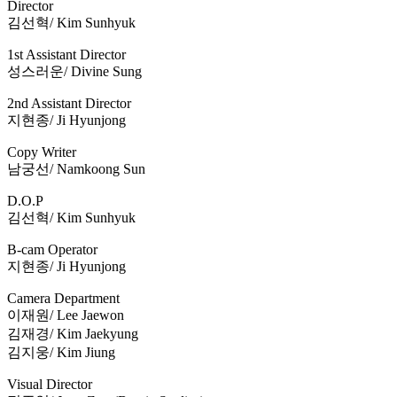
Director
김선혁/ Kim Sunhyuk
1st Assistant Director
성스러운/ Divine Sung
2nd Assistant Director
지현종/ Ji Hyunjong
Copy Writer
남궁선/ Namkoong Sun
D.O.P
김선혁/ Kim Sunhyuk
B-cam Operator
지현종/ Ji Hyunjong
Camera Department
이재원/ Lee Jaewon
김재경/ Kim Jaekyung
김지웅/ Kim Jiung
Visual Director