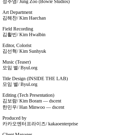
정주영/ Jung Zoo (Bowie Studios)
Art Department
김해찬/ Kim Haechan
Field Recording
김활빈/ Kim Hwalbin
Editor, Colorist
김선혁/ Kim Sunhyuk
Music (Teaser)
모임 별/ Byul.org
Title Design (INSIDE THE LAB)
모임 별/ Byul.org
Editing (Tech Presentation)
김보람/ Kim Boram — dscent
한민우/ Han Minwoo — dscent
Produced by
카카오엔터프라이즈/ kakaoenterprise
Client Manager